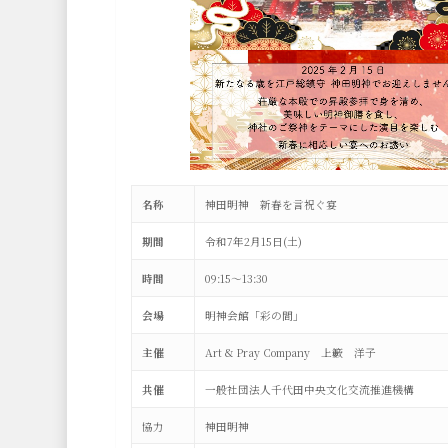
名称
神田明神 新春を言祝ぐ宴
期間
令和7年2月15日(土)
時間
09:15～13:30
会場
明神会館「彩の間」
主催
Art & Pray Company 上籔 洋子
共催
一般社団法人千代田中央文化交流推進機構
協力
神田明神