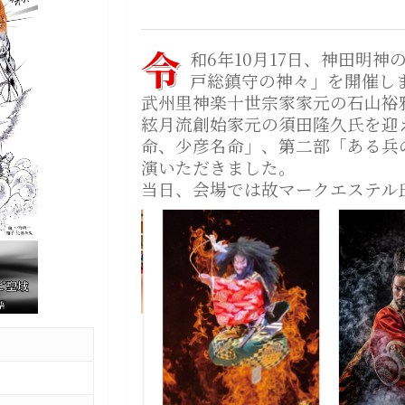
令
和6年10月17日、神田明
戸総鎮守の神々」を開催し
武州里神楽十世宗家家元の石山裕
絃月流創始家元の須田隆久氏を迎
命、少彦名命」、第二部「ある兵
演いただきました。
当日、会場では故マークエステル