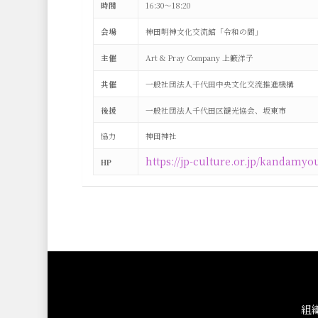
時間
16:30～18:20
会場
神田明神文化交流館「令和の間」
主催
Art & Pray Company 上籔洋子
共催
一般社団法人千代田中央文化交流推進機構
後援
一般社団法人千代田区観光協会、坂東市
協力
神田神社
https://jp-culture.or.jp/kandamyo
HP
組