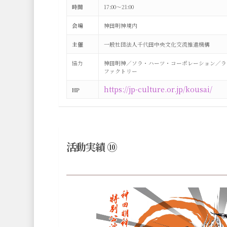
時間
17:00～21:00
会場
神田明神境内
主催
一般社団法人千代田中央文化交流推進機構
協力
神田明神／ソラ・ハーツ・コーポレーション／ラ
ファクトリー
https://jp-culture.or.jp/kousai/
HP
活動実績 ⑩