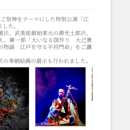
神のご祭神をテーマにした特別公演「江
ました。
雅氏、武楽座創始家元の源光士郎氏、
え、第一部「大いなる国作り 大己貴
の物語 江戸を守る平将門命」をご講
氏の奉納絵画の展示も行われました。