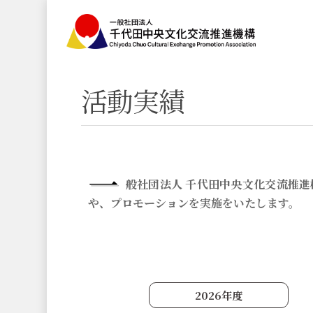
Skip
to
main
content
活動実績
一
般社団法人 千代田中央文化交流推
や、プロモーションを実施をいたします。
2026年度