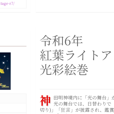
utage-r7/
令和6年
紅葉ライトア
光彩絵巻
神
田明神境内に「光の舞台」
光の舞台では、日替わりで「
切り)」「狂言」が披露され、鑑