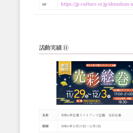
https://jp-culture.or.jp/shinshun-
HP
活動実績 ⑪
名称
令和6年紅葉ライトアップ企画 光彩絵巻
期間
令和6年11月29日〜12月3日