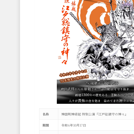
名称
神田明神縁起 特別公演『江戸総鎮守の神々』
期間
令和6年10月17日