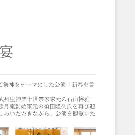
宴
のご祭神をテーマにした公演「新春を言
た武州里神楽十世宗家家元の石山裕雅
絃月流創始家元の須田隆久氏を再び迎
しみいただきながら、公演を観覧いた