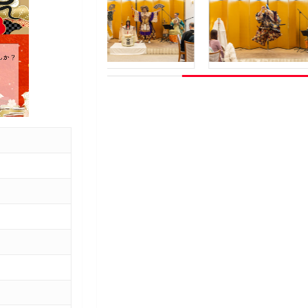
Slide
2
of
2