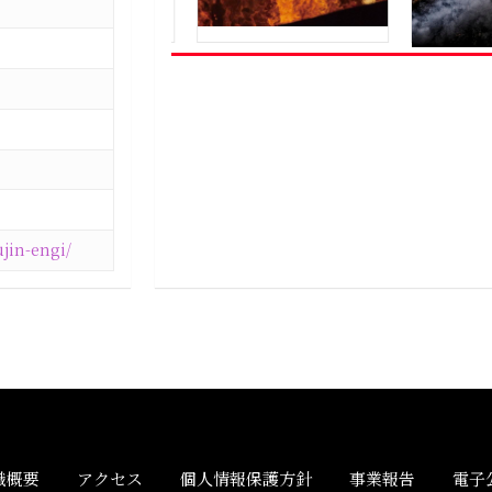
ujin-engi/
織概要
アクセス
個人情報保護方針
事業報告
電子