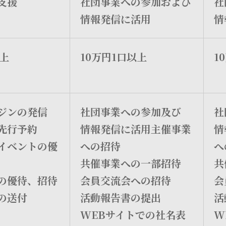
支援
社団事業への参加および
社
情報発信に活用
情
上
10万円1口以上
1
ジンの発信
社団事業への参加及び
社
先行予約
情報発信に活用主催事業
情
イベントの優
への招待
へ
共催事業への一部招待
共
の優待、招待
会員交流会への招待
会
の送付
活動報告書の提出
活
WEBサイトでの社名表
W