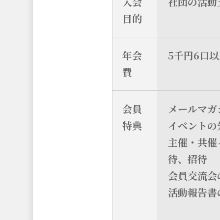
入会
社団の活動
目的
年会
5千円6口以
費
会員
メールマガ
特典
イベントの
主催・共催
待、招待
会員交流会
活動報告書