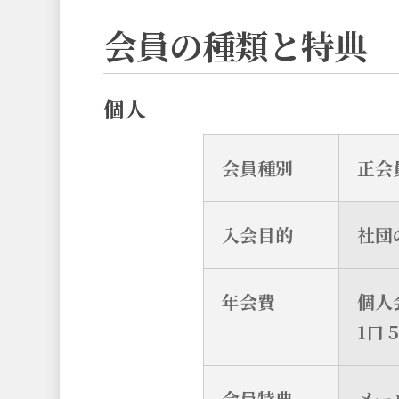
会員の種類と特典
個人
会員種別
正会
入会目的
社団
年会費
個人
1口 
会員特典
メー