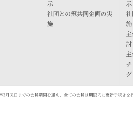
示
示
社団との冠共同企画の実
社
施
施
主
討
主
チ
グ
翌年3月31日までの会員期間を迎え、全ての会員は期限内に更新手続きを