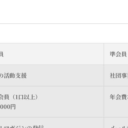
員
準会員
の活動支援
社団事
会員（1口以上）
年会費
5000円
ルマガジンの発信
メール